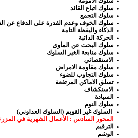
سلوك
الأمومة
سلوك
اتباع
القائد
سلوك
التجمع
سلوك
الخوف
وعدم
القدرة
على
الدفاع
عن
ال
الذكاء
واليقظة
التامة
الحركة
الدائبة
سلوك
البحث
عن
المأوى
سلوك
متابعة
الغير
السلوك
الاستقصائي
سلوك
مقاومة
الامراض
سلوك
التجاوب
للضوء
تسلق
الاماكن
المرتفعة
الاستكشاف
السيادة
سلوك
النوم
السلوك
غير
القويم
(
السلوك
العداوني
)
المحور السادس : الأعمال الشهرية في المزرع
الترقيم
الوشم