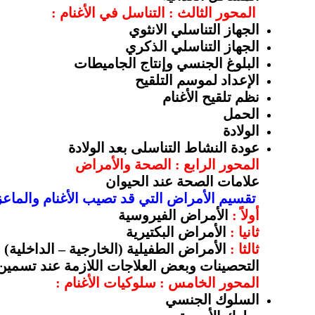
المحور الثالث : التناسل في الأغنام :
الجهاز
التناسلي
الانثوي
الجهاز
التناسلي
الذكري
البلوغ
الجنسي
وإنتاج
الجاميطات
الإعداد
لموسم
التلقيح
نظم
تلقيح
الأغنام
الحمل
الولادة
عودة
النشاط التناسلى بعد الولادة
المحور الرابع : الصحة والأمراض
علامات
الصحة
عند
الحيوان
تقسيم
الأمراض
التي
قد
تصيب
الأغنام
والماعز
أولاً
:
الأمراض
الفيروسية
ثانيا
:
الأمراض
البكتيرية
ثالثا
:
الأمراض
الطفيلية
(
الخارجية
–
الداخلية
)
التحصينات
وبعض
العلاجات
اللازمة
عند
تسمين
المحور الخامس : سلوكيات الأغنام :
السلوك
الجنسي