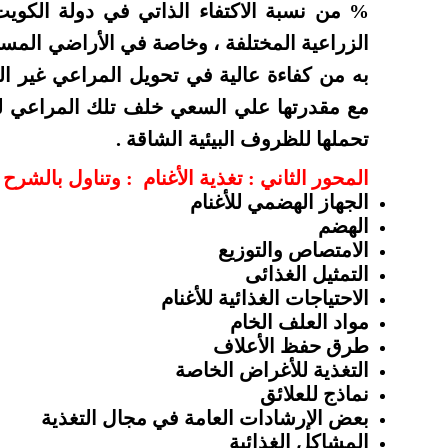
% من نسبة الاكتفاء الذاتي في دولة الكويت 
الزراعية المختلفة ، وخاصة في الأراضي المست
به من كفاءة عالية في تحويل المراعي غير ا
مع مقدرتها علي السعي خلف تلك المراعي لم
تحملها للظروف البيئية الشاقة .
المحور الثاني : تغذية الأغنام : وتناول بالشرح ا
الجهاز
الهضمي
للأغنام
الهضم
الامتصاص
والتوزيع
التمثيل
الغذائى
الاحتياجات
الغذائية
للأغنام
مواد
العلف
الخام
طرق
حفظ
الأعلاف
التغذية
للأغراض
الخاصة
نماذج
للعلائق
بعض
الإرشادات
العامة
في
مجال
التغذية
المشاكل
الغذائية