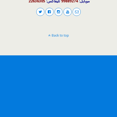
موبايل:
99889274
تليفاكس:
22636305
Back to top