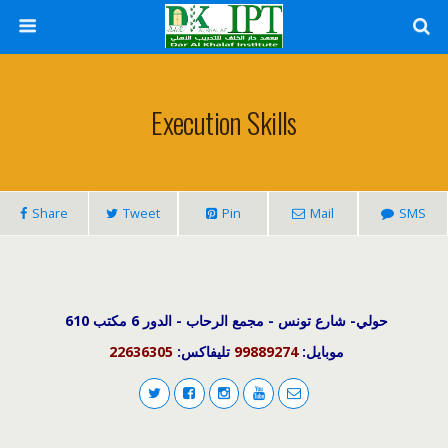
Execution Skills
Share
Tweet
Pin
Mail
SMS
حولي- شارع تونس - مجمع الرحاب - الدور 6 مكتب 610
22636305
تليفاكس:
99889274
موبايل: